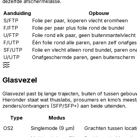
dezelfde afschermklasse.
Aanduiding
Opbouw
S/FTP
Folie per paar, koperen vlecht eromheen
F/FTP
Folie per paar plus folie rond de bundel
U/FTP
Folie rond elk paar, geen buitenmantelvlecht 
F/UTP
Één folie rond alle paren, paren zelf onafg
SF/UTP
Folie en vlecht alleen rond bundel, paren o
U/UTP
Onafgeschermde paren, geen buitenscherm
Glasvezel
Glasvezel past bij lange trajecten, buiten of tussen gebo
Hieronder staat wat thuislabs, prosumers en kmo’s meestal
zenders/ontvangers (SFP/SFP+) aan beide uiteinden.
Type
Modus
OS2
Singlemode (9 µm)
Grachten tussen locati