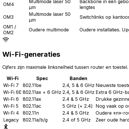
Multimode laser 50
Backbone in één gebo
OM4
µm
lengtes
Multimode laser 50
OM3
Switchlinks op kantoo
µm
OM1 /
Oudere multimode
Oudere installaties. U
OM2
Wi-Fi-generaties
Cijfers zijn maximale linksnelheid tussen router en toest
Wi-Fi
Spec
Banden
Wi-Fi 7
802.11be
2.4, 5 & 6 GHz
Nieuwste toeste
Wi-Fi 6E
802.11ax + 6 GHz
2.4, 5 & 6 GHz
Extra 6 GHz-ba
Wi-Fi 6
802.11ax
2.4 & 5 GHz
Drukke gezinne
Wi-Fi 5
802.11ac
5 GHz (+ 2.4)
Nog vaak op ou
Wi-Fi 4
802.11n
2.4 & 5 GHz
Oudere «n»-rou
Legacy
802.11a/b/g
2.4 of 5 GHz
Zeer oude har