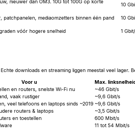
uw, nieuwer dan OM3. 10G tot 100G op korte
10 Gb
r, patchpanelen, mediaomzetters binnen één pand
10 Gbi
pgraden vóór hogere snelheid
1 Gbit
el. Echte downloads en streaming liggen meestal veel lager.
Voor u
Max. linksnelheid
llen en routers, snelste Wi-Fi nu
~46 Gbit/s
nd, vaak rustiger
~9,6 Gbit/s
n, veel telefoons en laptops sinds ~2019
~9,6 Gbit/s
dere routers & laptops
~3,5 Gbit/s
ters en toestellen
600 Mbit/s
dware
11 tot 54 Mbit/s