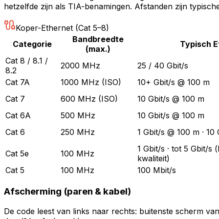
hetzelfde zijn als TIA-benamingen. Afstanden zijn typisch
Koper-Ethernet (Cat 5–8)
Bandbreedte
Categorie
Typisch E
(max.)
Cat 8 / 8.1 /
2000 MHz
25 / 40 Gbit/s
8.2
Cat 7A
1000 MHz (ISO)
10+ Gbit/s @ 100 m
Cat 7
600 MHz (ISO)
10 Gbit/s @ 100 m
Cat 6A
500 MHz
10 Gbit/s @ 100 m
Cat 6
250 MHz
1 Gbit/s @ 100 m · 10
1 Gbit/s · tot 5 Gbit/s 
Cat 5e
100 MHz
kwaliteit)
Cat 5
100 MHz
100 Mbit/s
Afscherming (paren & kabel)
De code leest van links naar rechts: buitenste scherm van