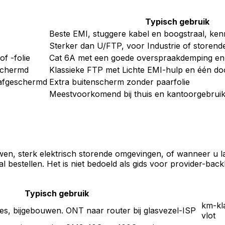
Typisch gebruik
Beste EMI, stuggere kabel en boogstraal, ken
Sterker dan U/FTP, voor Industrie of storen
of -folie
Cat 6A met een goede overspraakdemping en
eschermd
Klassieke FTP met Lichte EMI-hulp en één doo
nafgeschermd
Extra buitenscherm zonder paarfolie
Meestvoorkomend bij thuis en kantoorgebrui
uwen, sterk elektrisch storende omgevingen, of wanneer u la
 bestellen. Het is niet bedoeld als gids voor provider-bac
Typisch gebruik
km-kl
es, bijgebouwen. ONT naar router bij glasvezel-ISP
vlot