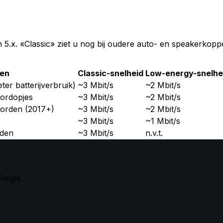
 5.x. «Classic» ziet u nog bij oudere auto- en speakerkop
ten
Classic-snelheid
Low-energy-snelhe
er batterijverbruik)
~3 Mbit/s
~2 Mbit/s
oordopjes
~3 Mbit/s
~2 Mbit/s
borden (2017+)
~3 Mbit/s
~2 Mbit/s
~3 Mbit/s
~1 Mbit/s
rden
~3 Mbit/s
n.v.t.
België.