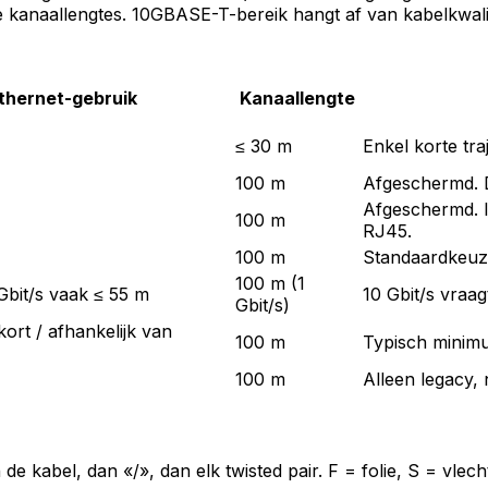
e kanaallengtes. 10GBASE-T-bereik hangt af van kabelkwalitei
thernet-gebruik
Kanaallengte
≤ 30 m
Enkel korte traj
100 m
Afgeschermd. D
Afgeschermd. 
100 m
RJ45.
100 m
Standaardkeuze
100 m (1
 Gbit/s vaak ≤ 55 m
10 Gbit/s vraag
Gbit/s)
(kort / afhankelijk van
100 m
Typisch minimu
100 m
Alleen legacy,
 de kabel, dan «/», dan elk twisted pair. F = folie, S = vl