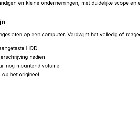
standigen en kleine ondernemingen, met duidelijke scope e
jn
sloten op een computer. Verdwijnt het volledig of reageert 
 aangetaste HDD
verschrijving nadien
aar nog mountend volume
 op het origineel